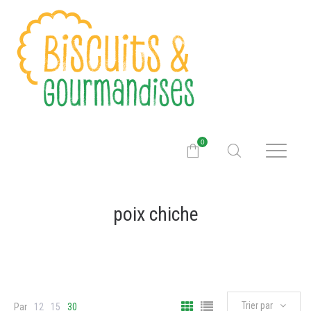
0
poix chiche
Trier par
Par
12
15
30