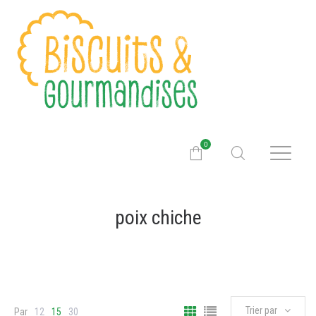
0
poix chiche
Trier par
Par
12
15
30