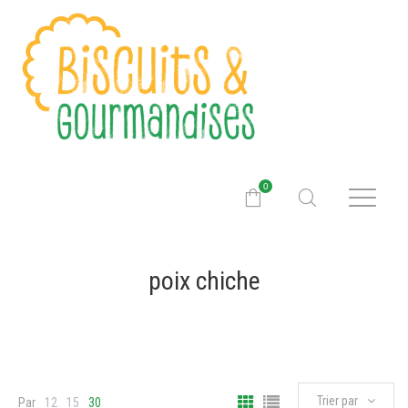
0
poix chiche
Trier par
Par
12
15
30