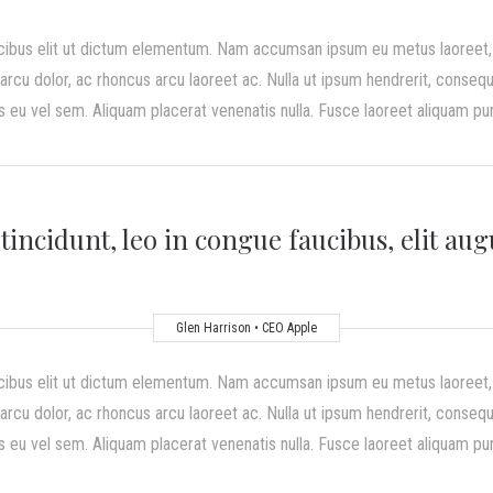
cibus elit ut dictum elementum. Nam accumsan ipsum eu metus laoreet, a
rcu dolor, ac rhoncus arcu laoreet ac. Nulla ut ipsum hendrerit, consequa
 eu vel sem. Aliquam placerat venenatis nulla. Fusce laoreet aliquam puru
 tincidunt, leo in congue faucibus, elit aug
Glen Harrison • CEO Apple
cibus elit ut dictum elementum. Nam accumsan ipsum eu metus laoreet, a
rcu dolor, ac rhoncus arcu laoreet ac. Nulla ut ipsum hendrerit, consequa
 eu vel sem. Aliquam placerat venenatis nulla. Fusce laoreet aliquam puru