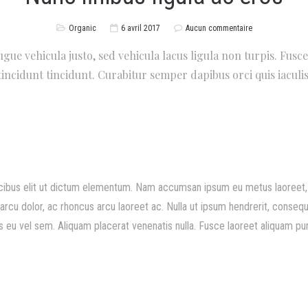
Organic
6 avril 2017
Aucun commentaire
augue vehicula justo, sed vehicula lacus ligula non turpis. Fus
tincidunt tincidunt. Curabitur semper dapibus orci quis iaculis
cibus elit ut dictum elementum. Nam accumsan ipsum eu metus laoreet, a
rcu dolor, ac rhoncus arcu laoreet ac. Nulla ut ipsum hendrerit, consequa
 eu vel sem. Aliquam placerat venenatis nulla. Fusce laoreet aliquam puru