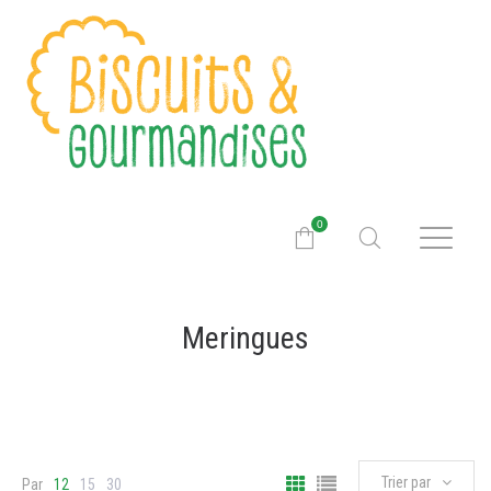
0
Meringues
Trier par
Par
12
15
30