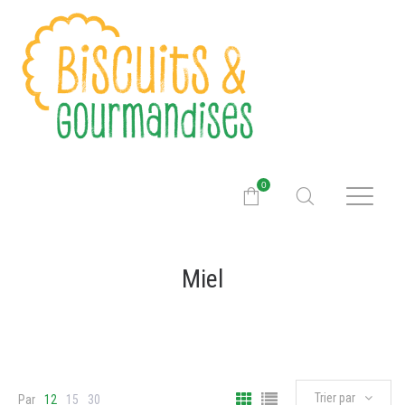
0
Miel
Trier par
Par
12
15
30