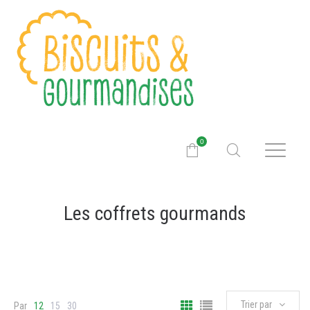
0
Les coffrets gourmands
Trier par
Par
12
15
30