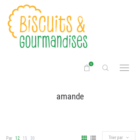
0
amande
Trier par
Par
12
15
30