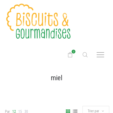
0
miel
Trier par
Par
12
15
30