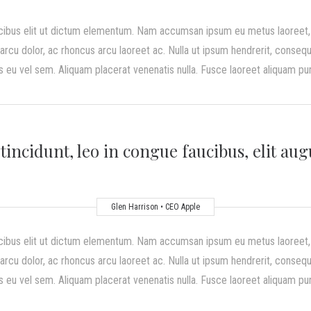
cibus elit ut dictum elementum. Nam accumsan ipsum eu metus laoreet, a
rcu dolor, ac rhoncus arcu laoreet ac. Nulla ut ipsum hendrerit, consequa
 eu vel sem. Aliquam placerat venenatis nulla. Fusce laoreet aliquam puru
 tincidunt, leo in congue faucibus, elit aug
Glen Harrison • CEO Apple
cibus elit ut dictum elementum. Nam accumsan ipsum eu metus laoreet, a
rcu dolor, ac rhoncus arcu laoreet ac. Nulla ut ipsum hendrerit, consequa
 eu vel sem. Aliquam placerat venenatis nulla. Fusce laoreet aliquam puru