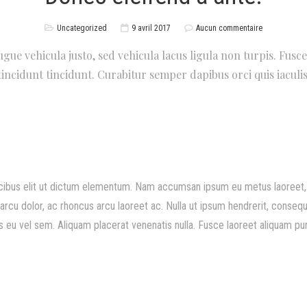
Uncategorized
9 avril 2017
Aucun commentaire
augue vehicula justo, sed vehicula lacus ligula non turpis. Fus
tincidunt tincidunt. Curabitur semper dapibus orci quis iaculis
cibus elit ut dictum elementum. Nam accumsan ipsum eu metus laoreet, a
rcu dolor, ac rhoncus arcu laoreet ac. Nulla ut ipsum hendrerit, consequa
 eu vel sem. Aliquam placerat venenatis nulla. Fusce laoreet aliquam puru