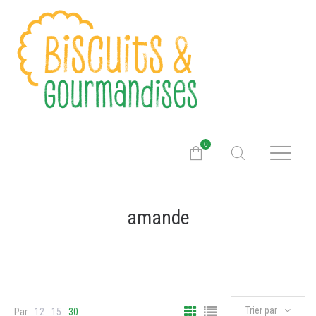
0
amande
Trier par
Par
12
15
30