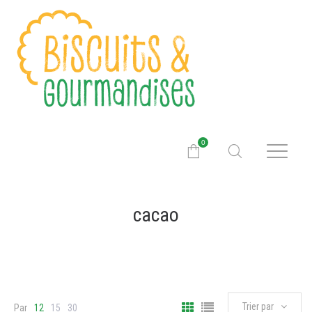
0
cacao
Trier par
Par
12
15
30