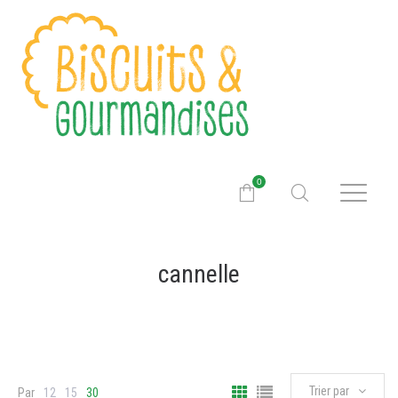
0
cannelle
Trier par
Par
12
15
30