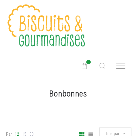
0
Bonbonnes
Trier par
Par
12
15
30